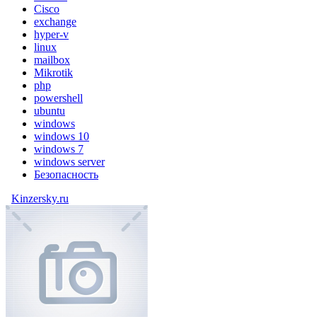
Cisco
exchange
hyper-v
linux
mailbox
Mikrotik
php
powershell
ubuntu
windows
windows 10
windows 7
windows server
Безопасность
Kinzersky.ru